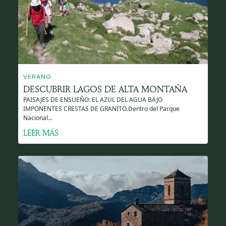
VERANO
DESCUBRIR LAGOS DE ALTA MONTAÑA
PAISAJES DE ENSUEÑO: EL AZUL DEL AGUA BAJO
IMPONENTES CRESTAS DE GRANITO.Dentro del Parque
Nacional...
LEER MÁS