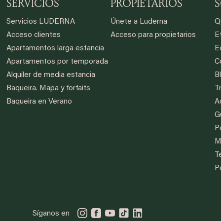
SERVICIOS
PROPIETARIOS
Servicios LUDERNA
Únete a Luderna
Q
Acceso clientes
Acceso para propietarios
Et
Apartamentos larga estancia
E
Apartamentos por temporada
C
Alquiler de media estancia
B
Baqueira. Mapa y forfaits
T
Baqueira en Verano
A
G
Po
M
T
P
Síganos en