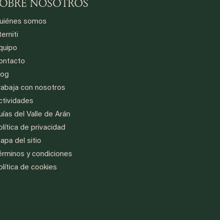
SOBRE NOSOTROS
uiénes somos
erniti
quipo
ontacto
log
rabaja con nosotros
ctividades
uías del Valle de Arán
lítica de privacidad
apa del sitio
érminos y condiciones
olítica de cookies