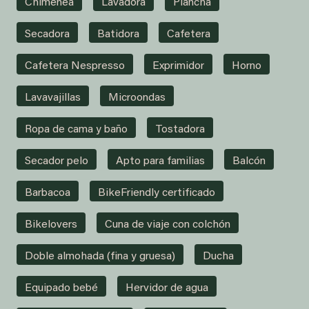
Chimenea
Lavadora
Plancha
Secadora
Batidora
Cafetera
Cafetera Nespresso
Exprimidor
Horno
Lavavajillas
Microondas
Ropa de cama y baño
Tostadora
Secador pelo
Apto para familias
Balcón
Barbacoa
BikeFriendly certificado
Bikelovers
Cuna de viaje con colchón
Doble almohada (fina y gruesa)
Ducha
Equipado bebé
Hervidor de agua