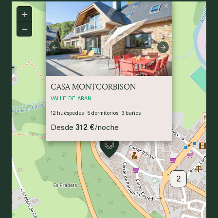
×
+
−
Previous
Next
CASA MONTCORBISON
VALLE-DE-ARAN
12
huéspedes
5
dormitorios
3
baños
Desde
312 €
/
noche
2