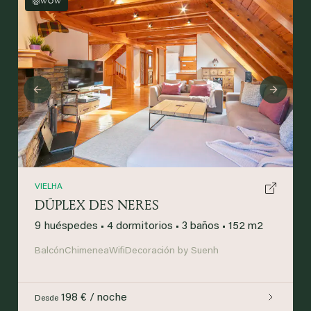
WOW
Previous
Next
VIELHA
DÚPLEX DES NERES
9 huéspedes
•
4 dormitorios
•
3 baños
•
152 m2
Balcón
Chimenea
Wifi
Decoración by Suenh
198 € / noche
Desde