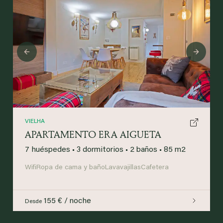
Previous
Next
VIELHA
APARTAMENTO ERA AIGUETA
7 huéspedes
•
3 dormitorios
•
2 baños
•
85 m2
Wifi
Ropa de cama y baño
Lavavajillas
Cafetera
155 € / noche
Desde