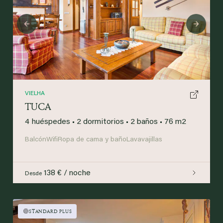
Previous
Next
VIELHA
TUCA
4 huéspedes
•
2 dormitorios
•
2 baños
•
76 m2
Balcón
Wifi
Ropa de cama y baño
Lavavajillas
138 € / noche
Desde
STANDARD PLUS