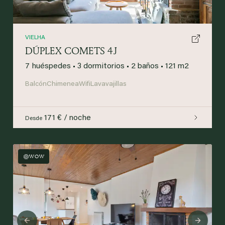
VIELHA
DÚPLEX COMETS 4J
7 huéspedes
•
3 dormitorios
•
2 baños
•
121 m2
Balcón
Chimenea
Wifi
Lavavajillas
171 € / noche
Desde
WOW