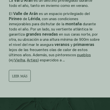
La
Val D'Aran
es un destino privilegiado durante
todo el año, tanto en invierno como en verano.
El
Valle de Arán
es un espacio privilegiado del
Pirineo
de
Lérida
, con unas condiciones
inmejorables para disfrutar de la
montaña
durante
todo el año. Por un lado, su vertiente atlántica le
garantiza
grandes nevadas
en sus caras norte, por
otra, su ubicación a una altura mínima de 900m sobre
el nivel del mar le asegura
veranos
y
primaveras
lejos de las frecuentes olas de calor de estos
últimos años. Además, sus pintorescos
pueblos
(ej:
Vielha
,
Arties
) esparcidos a ...
LEER MÁS