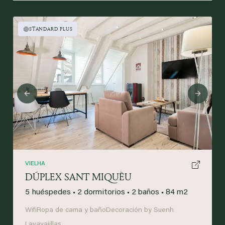
STANDARD PLUS
Previous
Next
VIELHA
DÚPLEX SANT MIQUÈU
5 huéspedes
•
2 dormitorios
•
2 baños
•
84 m2
Wifi
Ropa de cama y baño
Decoración by Suenh
Lavavajillas