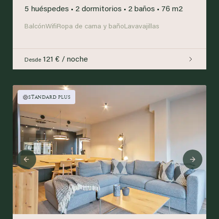
5 huéspedes
•
2 dormitorios
•
2 baños
•
76 m2
Balcón
Wifi
Ropa de cama y baño
Lavavajillas
121 € / noche
Desde
STANDARD PLUS
Previous
Next