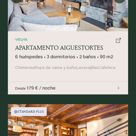
Previous
Next
VIELHA
APARTAMENTO AIGUESTORTES
6 huéspedes
•
3 dormitorios
•
2 baños
•
90 m2
Chimenea
Ropa de cama y baño
Lavavajillas
Cafetera
179 € / noche
Desde
STANDARD PLUS