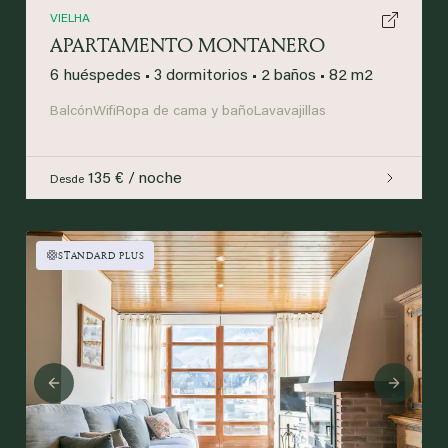
VIELHA
APARTAMENTO MONTANERO
6 huéspedes
•
3 dormitorios
•
2 baños
•
82 m2
Balcón
Wifi
Ropa de cama y baño
Lavavajillas
135 € / noche
Desde
STANDARD PLUS
Previous
Next