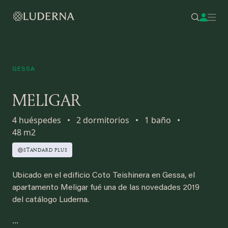
GESSA
MELIGAR
4 huéspedes
•
2 dormitorios
•
1 baño
•
48 m2
STANDARD PLUS
Ubicado en el edificio Coto Teishinera en Gessa, el
apartamento Meligar fué una de las novedades 2019
del catálogo Luderna.
...