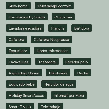
Slow home
Teletrabajo confort
Decoración by Suenh
Chimenea
Lavadora-secadora
Plancha
Batidora
Cafetera
Cafetera Nespresso
Exprimidor
Horno-microondas
Lavavajillas
Tostadora
Secador pelo
Aspiradora Dyson
Bikelovers
Ducha
Equipado bebé
Hervidor de agua
Holiday SmartAcces
Internet por Fibra
Smart TV (2)
Teletrabajo