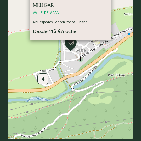
MELIGAR
VALLE-DE-ARAN
4
huéspedes
2
dormitorios
1
baño
Desde
116 €
/
noche
17
4