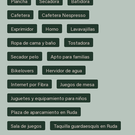
Plancha
Secadora
Batidora
Cafetera
Cafetera Nespresso
Exprimidor
Horno
Lavavajillas
Ropa de cama y baño
Tostadora
Secador pelo
Apto para familias
Bikelovers
Hervidor de agua
Internet por Fibra
Juegos de mesa
Juguetes y equipamiento para niños
Plaza de aparcamiento en Ruda
Sala de juegos
Taquilla guardaesquís en Ruda