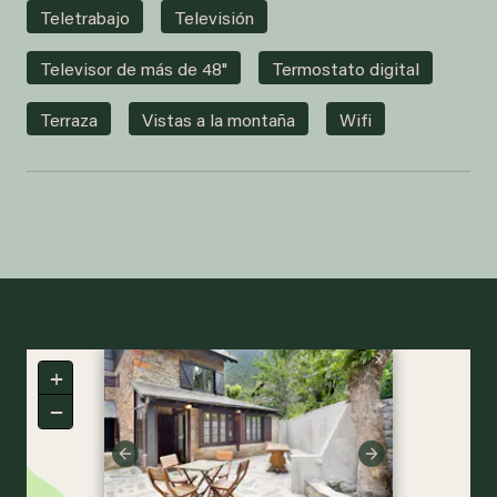
Teletrabajo
Televisión
Televisor de más de 48"
Termostato digital
Terraza
Vistas a la montaña
Wifi
×
+
−
Previous
Next