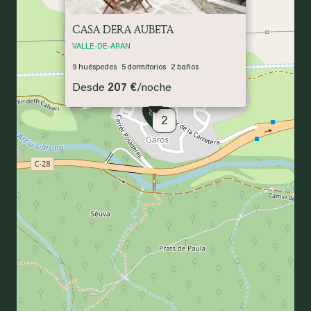
CASA DERA AUBETA
VALLE-DE-ARAN
2
9
huéspedes
5
dormitorios
2
baños
Desde
207 €
/
noche
2