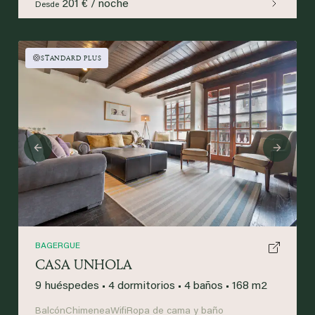
201 € / noche
Desde
STANDARD PLUS
Previous
Next
BAGERGUE
CASA UNHOLA
9 huéspedes
•
4 dormitorios
•
4 baños
•
168 m2
Balcón
Chimenea
Wifi
Ropa de cama y baño