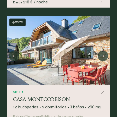
218 € / noche
Desde
WOW
Previous
Next
VIELHA
CASA MONTCORBISON
12 huéspedes
•
5 dormitorios
•
3 baños
•
290 m2
Balcón
Chimenea
Wifi
Ropa de cama y baño