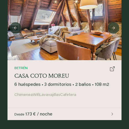
Previous
Next
BETRÉN
CASA COTO MOREU
6 huéspedes
•
3 dormitorios
•
2 baños
•
108 m2
Chimenea
Wifi
Lavavajillas
Cafetera
173 € / noche
Desde