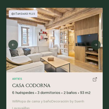
STANDARD PLUS
Previous
Next
ARTIES
CASA CODORNA
6 huéspedes
•
3 dormitorios
•
2 baños
•
93 m2
Wifi
Ropa de cama y baño
Decoración by Suenh
Lavavajillas