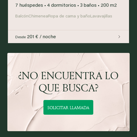
7 huéspedes
•
4 dormitorios
•
3 baños
•
200 m2
Balcón
Chimenea
Ropa de cama y baño
Lavavajillas
201 € / noche
Desde
¿NO ENCUENTRA LO
QUE BUSCA?
SOLICITAR LLAMADA