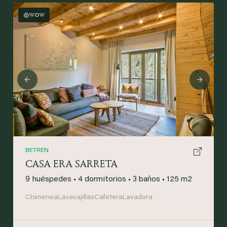
WOW
Previous
Next
BETREN
CASA ERA SARRETA
9 huéspedes
•
4 dormitorios
•
3 baños
•
125 m2
Chimenea
Lavavajillas
Cafetera
Lavadora