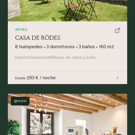
ARTIES
CASA DE RÒDES
8 huéspedes
•
3 dormitorios
•
3 baños
•
160 m2
Balcón
Chimenea
Wifi
Ropa de cama y baño
293 € / noche
Desde
WOW