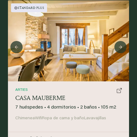
STANDARD PLUS
Previous
Next
ARTIES
CASA MAUBERME
7 huéspedes
•
4 dormitorios
•
2 baños
•
105 m2
Chimenea
Wifi
Ropa de cama y baño
Lavavajillas