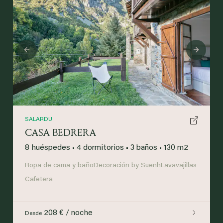
Previous
Next
SALARDU
CASA BEDRERA
8 huéspedes
•
4 dormitorios
•
3 baños
•
130 m2
Ropa de cama y baño
Decoración by Suenh
Lavavajillas
Cafetera
208 € / noche
Desde