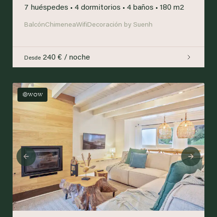
7 huéspedes
•
4 dormitorios
•
4 baños
•
180 m2
Balcón
Chimenea
Wifi
Decoración by Suenh
240 € / noche
Desde
WOW
Previous
Next