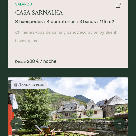
SALARDU
CASA SARNALHA
8 huéspedes
•
4 dormitorios
•
3 baños
•
115 m2
Chimenea
Ropa de cama y baño
Decoración by Suenh
Lavavajillas
208 € / noche
Desde
STANDARD PLUS
Previous
Next