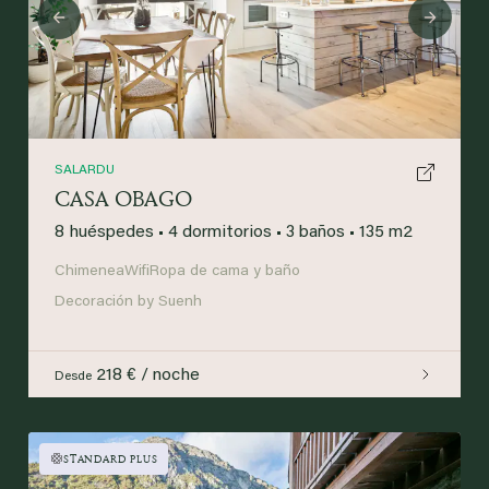
Previous
Next
SALARDU
CASA OBAGO
8 huéspedes
•
4 dormitorios
•
3 baños
•
135 m2
Chimenea
Wifi
Ropa de cama y baño
Decoración by Suenh
218 € / noche
Desde
STANDARD PLUS