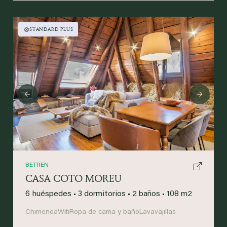
STANDARD PLUS
Previous
Next
BETREN
CASA COTO MOREU
6 huéspedes
•
3 dormitorios
•
2 baños
•
108 m2
Chimenea
Wifi
Ropa de cama y baño
Lavavajillas