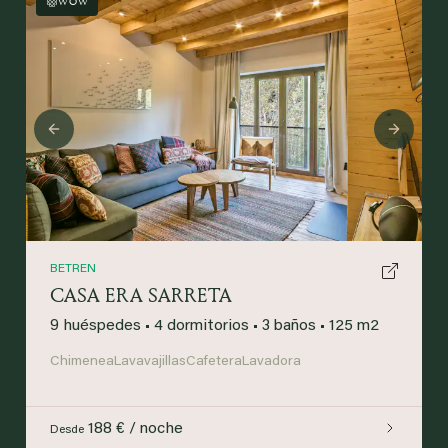
WOW
Previous
Next
BETREN
CASA ERA SARRETA
9 huéspedes
•
4 dormitorios
•
3 baños
•
125 m2
Chimenea
Lavavajillas
Cafetera
Lavadora
188 € / noche
Desde