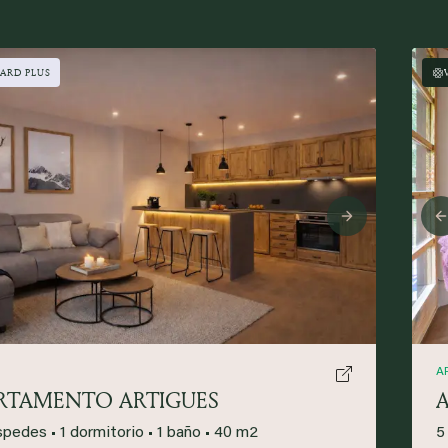
ARD PLUS
ious
Next
A
RTAMENTO ARTIGUES
spedes
•
1 dormitorio
•
1 baño
•
40 m2
5