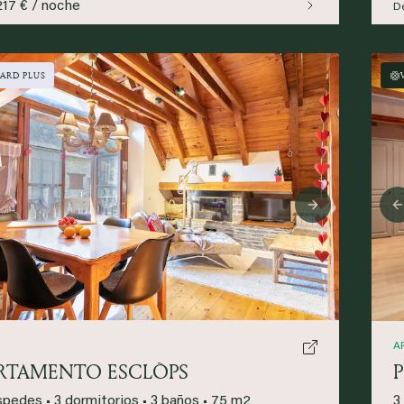
217 € / noche
D
ARD PLUS
ious
Next
A
RTAMENTO ESCLÒPS
spedes
•
3 dormitorios
•
3 baños
•
75 m2
3