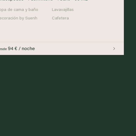
opa de cama y baño
Lavavajillas
ecoración by Suenh
Cafetera
94 € / noche
esde
ng