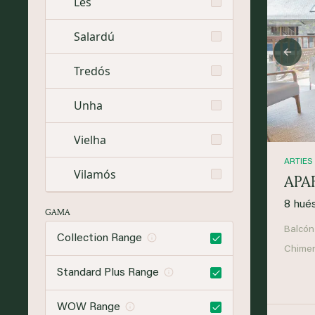
Les
Salardú
Prev
Tredós
Unha
Vielha
ARTIES
Vilamós
APA
8 hué
GAMA
Balcón
Collection Range
Chime
Standard Plus Range
WOW Range