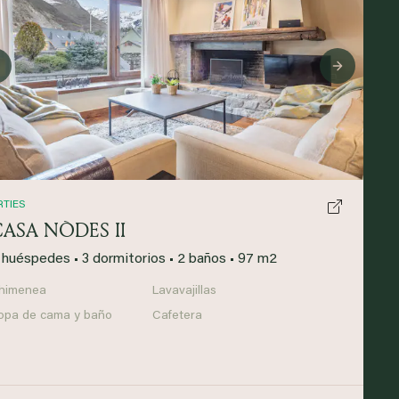
Previous
Next
RTIES
CASA NÒDES II
 huéspedes
•
3 dormitorios
•
2 baños
•
97 m2
himenea
Lavavajillas
opa de cama y baño
Cafetera