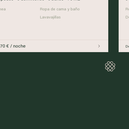
nea
Ropa de cama y baño
R
Lavavajillas
D
170 € / noche
D
Loadi