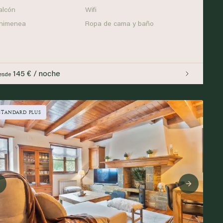
alcón
Wifi
himenea
Ropa de cama y baño
145 € / noche
esde
STANDARD PLUS
Previous
Next