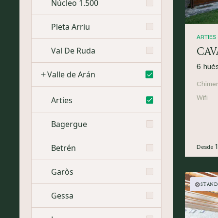
Núcleo 1.500
Pleta Arriu
ARTIES
CAV
Val De Ruda
6 hué
Valle de Arán
Chime
Arties
Wifi
Bagergue
Betrén
Desde
Garòs
STAND
Gessa