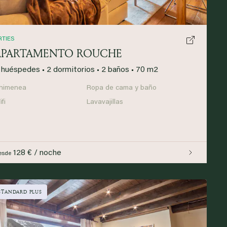
RTIES
APARTAMENTO ROUCHE
 huéspedes
•
2 dormitorios
•
2 baños
•
70 m2
himenea
Ropa de cama y baño
fi
Lavavajillas
128 € / noche
esde
STANDARD PLUS