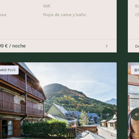
Wifi
B
nea
Ropa de cama y baño
C
99 € / noche
D
ARD PLUS
ious
Next