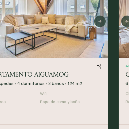
ious
Next
A
RTAMENTO AIGUAMOG
spedes
•
4 dormitorios
•
3 baños
•
124 m2
6
Wifi
C
nea
Ropa de cama y baño
R