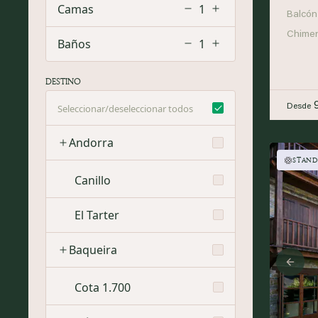
Camas
1
Balcón
Chime
Baños
1
DESTINO
Seleccionar/deseleccionar todos
Desde
Andorra
STAND
Canillo
El Tarter
Baqueira
Prev
Cota 1.700