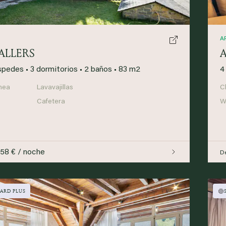
A
ALLERS
spedes
•
3 dormitorios
•
2 baños
•
83 m2
4
nea
Lavavajillas
C
Cafetera
Wi
158 € / noche
D
ARD PLUS