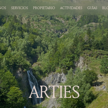
NOS
SERVICIOS
PROPIETARIO
ACTIVIDADES
GUÍAS
BL
ARTIES