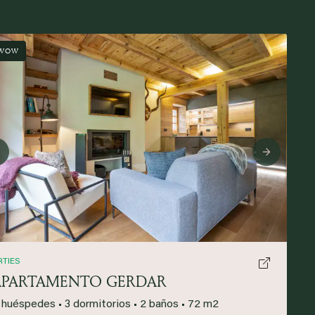
WOW
Previous
Next
RTIES
APARTAMENTO GERDAR
 huéspedes
•
3 dormitorios
•
2 baños
•
72 m2