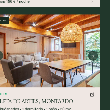
156 € / noche
esde
WOW
Previous
Next
RTIES
PLETA DE ARTIES, MONTARDO
 huéspedes
•
1 dormitorio
•
1 baño
•
58 m2