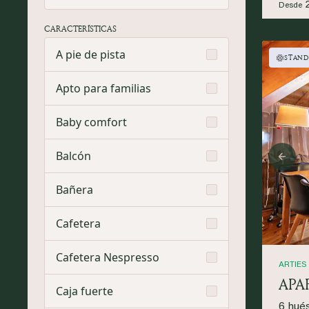
Desde
CARACTERÍSTICAS
A pie de pista
STAND
Apto para familias
Baby comfort
Balcón
Prev
Bañera
Cafetera
Cafetera Nespresso
ARTIES
APA
Caja fuerte
6 hué