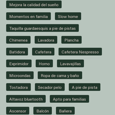
Mejora la calidad del sueño
Momentos en familia
Slow home
Taquilla guardaesquis a pie de pistas
Chimenea
Lavadora
Plancha
Batidora
Cafetera
Cafetera Nespresso
Exprimidor
Horno
Lavavajillas
Microondas
Ropa de cama y baño
Tostadora
Secador pelo
A pie de pista
Altavoz bluetooth
Apto para familias
Ascensor
Balcón
Bañera