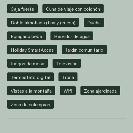
Caja fuerte
Cuna de viaje con colchón
Doble almohada (fina y gruesa)
Ducha
Equipado bebé
Hervidor de agua
Holiday SmartAcces
Jardín comunitario
Juegos de mesa
Televisión
Termostato digital
Trona
Vistas a la montaña
Wifi
Zona ajardinada
Zona de columpios