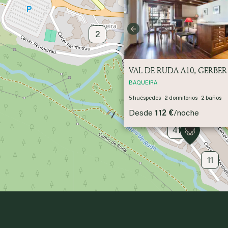
Previous
2
18
VAL DE RUDA A10, GERBER
BAQUEIRA
5
huéspedes
2
dormitorios
2
baños
Desde
112 €
/
noche
41
11