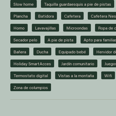
Slow home
Taquilla guardaesquis a pie de pistas
Plancha
Batidora
Cafetera
Cafetera Nes
Horno
Lavavajillas
Microondas
Ropa de 
Secador pelo
A pie de pista
Apto para familia
Bañera
Ducha
Equipado bebé
Hervidor d
Holiday SmartAcces
Jardín comunitario
Juego
Termostato digital
Vistas a la montaña
Wifi
Zona de columpios