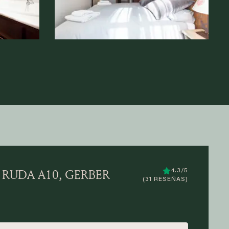
 RUDA A10, GERBER
4.3/5
(31 RESEÑAS)