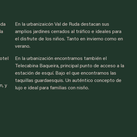
ada
En la urbanizaicón Val de Ruda destacan sus
Ex
la
amplios jardines cerrados al tráfico e ideales para
mu
el disfrute de los niños. Tanto en invierno como en
of
verano.
De
es
otel
En la urbanización encontramos también el
co
Telecabina Baqueira, principal punto de acceso a la
ta
estación de esquí. Bajo el que encontramos las
taquillas guardaesquis. Un auténtico concepto de
n, y
lujo e ideal para familias con nisño.