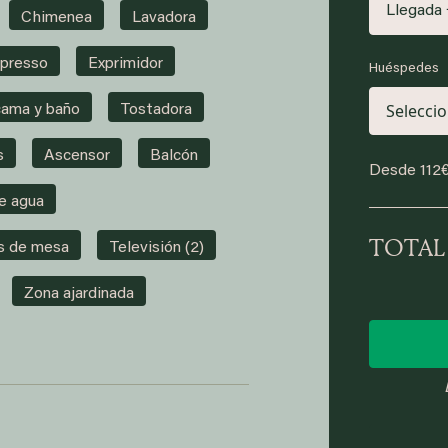
Llegada 
Chimenea
Lavadora
presso
Exprimidor
Huéspedes
cama y baño
Tostadora
s
Ascensor
Balcón
Desde
112
e agua
TOTAL
s de mesa
Televisión (2)
Zona ajardinada