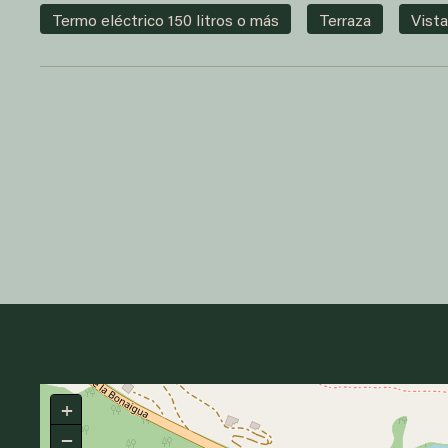
Termo eléctrico 150 litros o más
Terraza
Vista
+
−