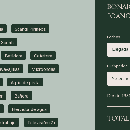
BONAI
JOANC
ia
Scandi Pirineos
Fechas
y Suenh
Llegada 
Batidora
Cafetera
Huéspedes
avavajillas
Microondas
A pie de pista
Desde
163
or
Bañera
é
Hervidor de agua
TOTAL
etrabajo
Televisión (2)