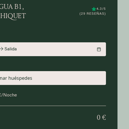
GUA B1,
4.3/5
HIQUET
(29 RESEÑAS)
→ Salida
€/
Noche
0 €