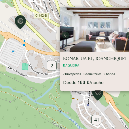
Previous
BONAIGUA B1, JOANCHIQUET
2
BAQUEIRA
7
huéspedes
3
dormitorios
2
baños
Desde
163 €
/
noche
18
41