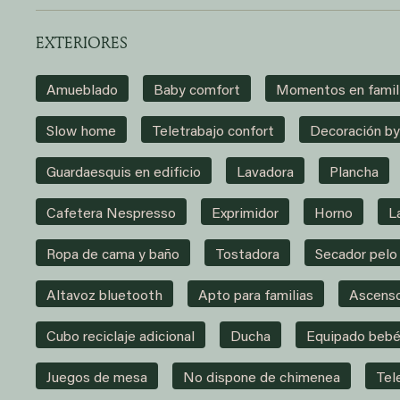
EXTERIORES
Amueblado
Baby comfort
Momentos en famil
Slow home
Teletrabajo confort
Decoración b
Guardaesquis en edificio
Lavadora
Plancha
Cafetera Nespresso
Exprimidor
Horno
L
Ropa de cama y baño
Tostadora
Secador pelo
Altavoz bluetooth
Apto para familias
Ascens
Cubo reciclaje adicional
Ducha
Equipado beb
Juegos de mesa
No dispone de chimenea
Tel