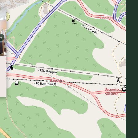
×
Next