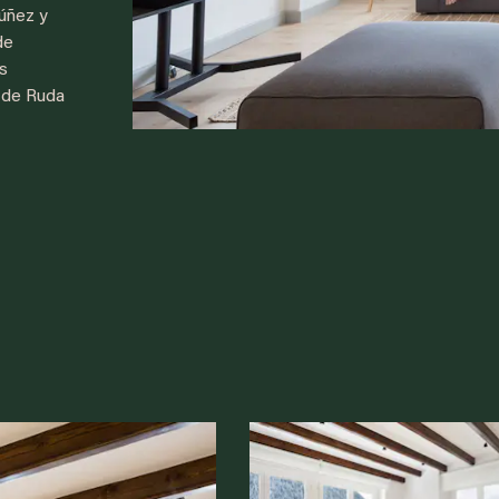
úñez y
de
s
l de Ruda