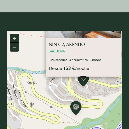
Previous
Next
+
NIN C2, ARENHO
−
BAQUEIRA
9
huéspedes
4
dormitorios
2
baños
5
Desde
163 €
/
noche