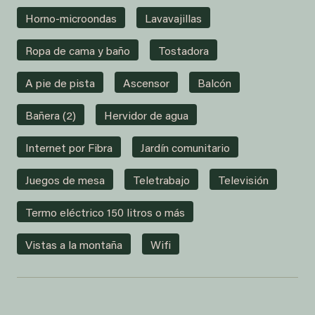
Horno-microondas
Lavavajillas
Ropa de cama y baño
Tostadora
A pie de pista
Ascensor
Balcón
Bañera (2)
Hervidor de agua
Internet por Fibra
Jardín comunitario
Juegos de mesa
Teletrabajo
Televisión
Termo eléctrico 150 litros o más
Vistas a la montaña
Wifi
×