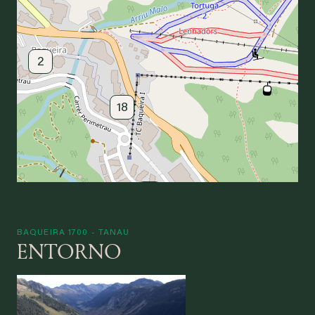
2
18
41
BAQUEIRA 1700 - TANAU
ENTORNO