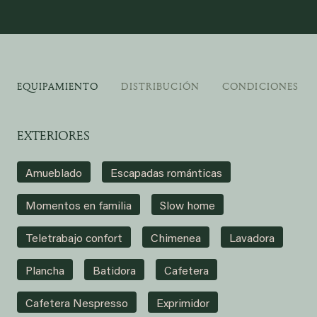
EQUIPAMIENTO
DISTRIBUCIÓN
CONDICIONES DE
EXTERIORES
Amueblado
Escapadas románticas
Momentos en familia
Slow home
Teletrabajo confort
Chimenea
Lavadora
Plancha
Batidora
Cafetera
Cafetera Nespresso
Exprimidor