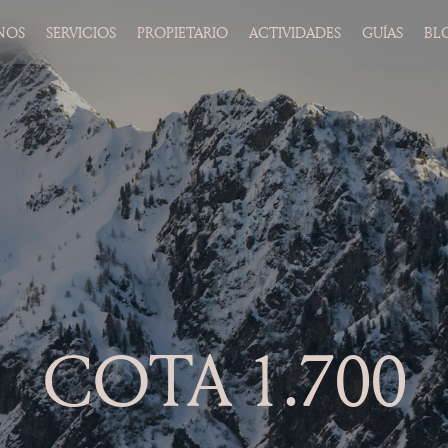
NOS
SERVICIOS
PROPIETARIO
ACTIVIDADES
GUÍAS
BL
COTA 1.700