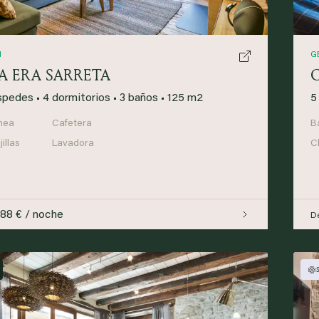
N
G
A ERA SARRETA
spedes
•
4 dormitorios
•
3 baños
•
125 m2
5
nea
Cafetera
B
illas
Lavadora
C
188 € / noche
D