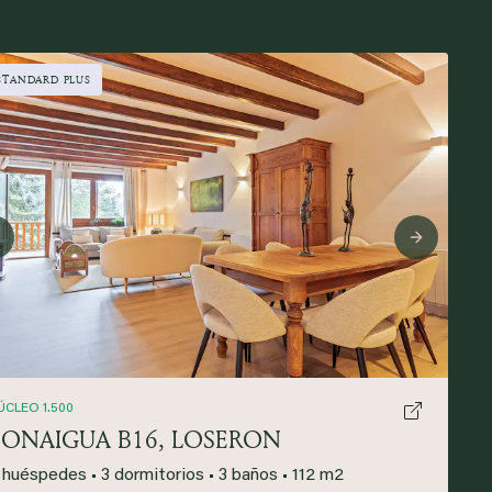
STANDARD PLUS
Previous
Next
ÚCLEO 1.500
BONAIGUA B16, LOSERON
 huéspedes
•
3 dormitorios
•
3 baños
•
112 m2