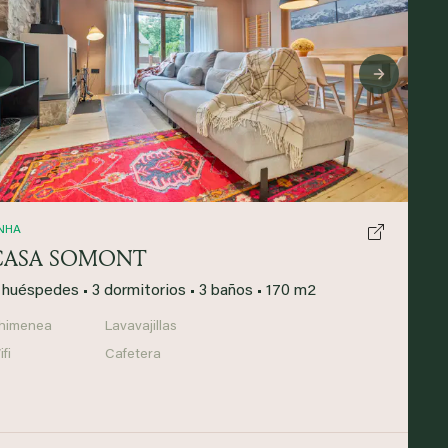
Previous
Next
NHA
CASA SOMONT
 huéspedes
•
3 dormitorios
•
3 baños
•
170 m2
himenea
Lavavajillas
fi
Cafetera