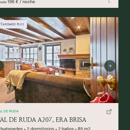
196 € / noche
esde
STANDARD PLUS
Previous
Next
AL DE RUDA
AL DE RUDA A207, ERA BRISA
 huéspedes
•
2 dormitorios
•
2 baños
•
85 m2