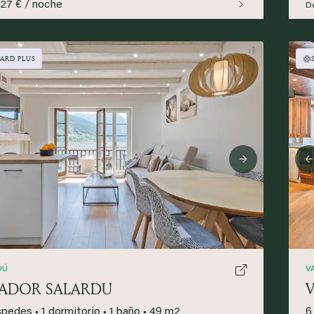
127 € / noche
D
ARD PLUS
ious
Next
DÚ
V
ADOR SALARDU
V
spedes
•
1 dormitorio
•
1 baño
•
49 m2
6