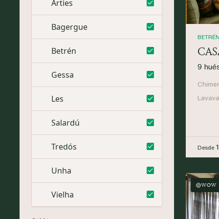
Arties
Bagergue
BETRÉ
CAS
Betrén
9 hué
Gessa
Chime
Les
Lavavaj
Salardú
Tredós
Desde
Unha
WOW
Vielha