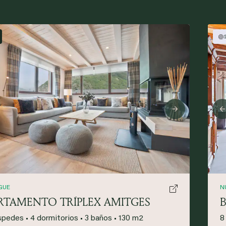
ious
Next
GUE
N
RTAMENTO TRÍPLEX AMITGES
spedes
•
4 dormitorios
•
3 baños
•
130 m2
8