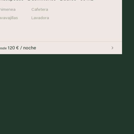
himenea
Cafetera
avavajillas
Lavadora
120 € / noche
esde
ng