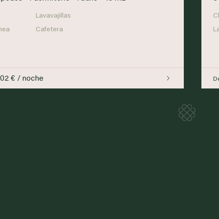
Lavavajillas
C
nea
Cafetera
L
102 € / noche
D
Loadi