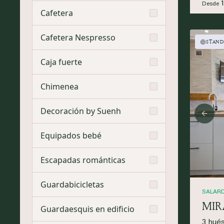
Desde
Cafetera
Cafetera Nespresso
STAND
Caja fuerte
Chimenea
Decoración by Suenh
Prev
Equipados bebé
Escapadas románticas
Guardabicicletas
SALAR
MIR
Guardaesquis en edificio
3 hué