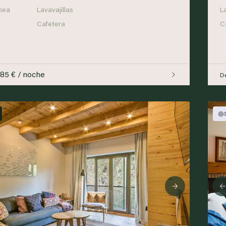
nea
Lavavajillas
L
Cafetera
C
185 € / noche
D
ious
Next