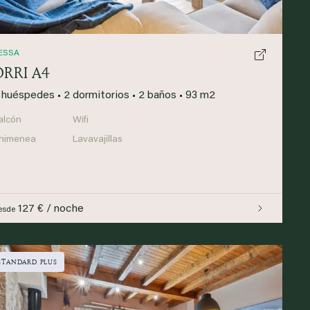
ESSA
ORRI A4
 huéspedes
•
2 dormitorios
•
2 baños
•
93 m2
alcón
Wifi
himenea
Lavavajillas
127 € / noche
esde
STANDARD PLUS