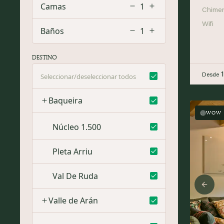
Camas
1
Chime
Wifi
Baños
1
DESTINO
Seleccionar/deseleccionar todos
Desde
Baqueira
WOW
Núcleo 1.500
Pleta Arriu
Val De Ruda
Prev
Valle de Arán