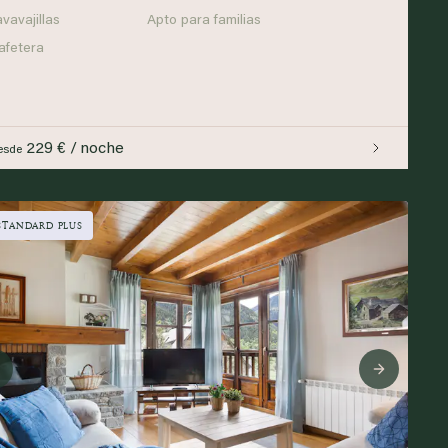
avavajillas
Apto para familias
afetera
229 € / noche
esde
STANDARD PLUS
Previous
Next