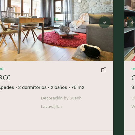
ious
Next
DÚ
U
RÒI
spedes
•
2 dormitorios
•
2 baños
•
76 m2
8
Decoración by Suenh
C
Lavavajillas
Wi