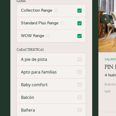
GAMA
Collection Range
Prev
Standard Plus Range
WOW Range
CARACTERÍSTICAS
A pie de pista
SALAR
PIN 
Apto para familias
4 hué
Baby comfort
Balcón
Wifi
Balcón
Bañera